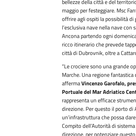
bellezze della città e del territor
maggio per festeggiare. Msc Fant
offrire agli ospiti la possibilità 
l’esclusiva nave nella nave con se
Ancona partendo ogni domenica f
ricco itinerario che prevede tappe
città di Dubrovnik, oltre a Cattar
“Le crociere sono una grande op
Marche. Una regione fantastica 
afferma
Vincenzo Garofalo, pre
Portuale del Mar Adriatico Cen
rappresenta un efficace strument
direzione. Per questo il porto di
un’infrastruttura che possa dare al
Compito dell’Autorità di sistema
direzione, per potenziare questo 