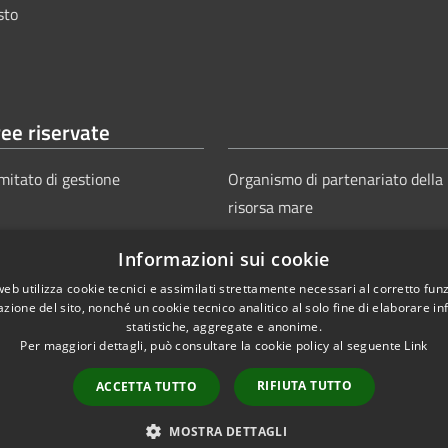
sto
ee riservate
mitato di gestione
Organismo di partenariato della
risorsa mare
Informazioni sui cookie
web utilizza cookie tecnici e assimilati strettamente necessari al corretto fu
azione del sito, nonché un cookie tecnico analitico al solo fine di elaborare i
statistiche, aggregate e anonime.
Per maggiori dettagli, può consultare la cookie policy al seguente
Link
Copyright © 2025
Aut
ie
Sitemap
RIFIUTA TUTTO
ACCETTA TUTTO
Power
MOSTRA DETTAGLI