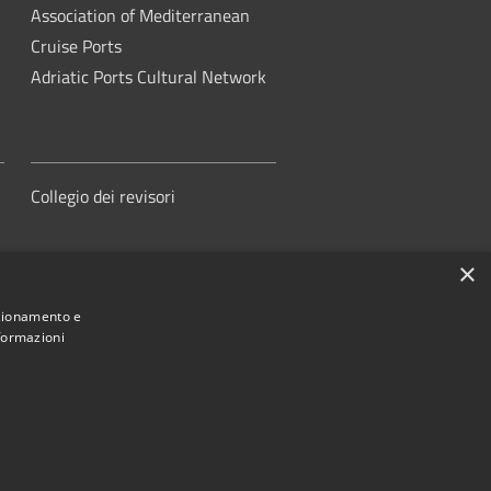
Association of Mediterranean
Cruise Ports
Adriatic Ports Cultural Network
Collegio dei revisori
×
nzionamento e
nformazioni
orità di Sistema Portuale del Mare
Adriatico Centrale
ed by
•
Municipium
Accesso redazione