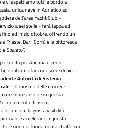
io e vi aspettiamo tutti a bordo a
asia, unica nave in Adriatico ad
di godere dell’area Yacht Club –
rvizio a sei stelle - farà tappa ad
ino ad inizio ottobre, offrendo un
 a Trieste, Bari, Corfù e la pittoresca
o e Spalato”.
portunità per Ancona e per le
che dobbiamo far conoscere di più –
sidente Autorità di Sistema
trale
-. Il turismo delle crociere
o di valorizzazione in questa
 Ancona merita di avere
le crociere la giusta visibilità.
 portuale è accelerare in questa
che è uno dei fondamentali traffici di