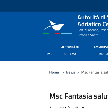
Salta al contenuto principale
Autorità di
Adriatico C
Porti di Ancona, Pesa
Ortona e Vasto
AUTORITÀ DI
AMMINIS
HOME
SISTEMA
TRASP
Home
>
News
>
Msc Fantasia sal
Msc Fantasia salut