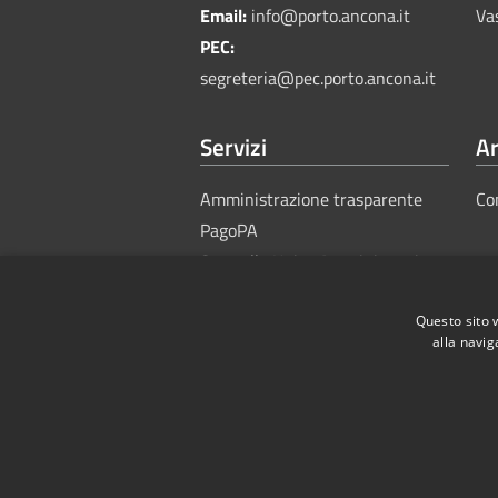
Email:
info@porto.ancona.it
Va
PEC:
segreteria@pec.porto.ancona.it
Servizi
Ar
Amministrazione trasparente
Co
PagoPA
Sportello Unico Amministrativo
Questo sito 
alla navig
RSS
Accessibility
Privacy
Cook