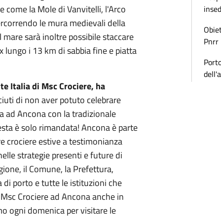
 come la Mole di Vanvitelli, l'Arco
inse
ercorrendo le mura medievali della
Obiet
el mare sarà inoltre possibile staccare
Pnrr
x lungo i 13 km di sabbia fine e piatta
Porto
dell'
e Italia di Msc Crociere, ha
iuti di non aver potuto celebrare
ica ad Ancona con la tradizionale
esta è solo rimandata! Ancona è parte
re crociere estive a testimonianza
nelle strategie presenti e future di
ione, il Comune, la Prefettura,
 di porto e tutte le istituzioni che
di Msc Crociere ad Ancona anche in
o ogni domenica per visitare le