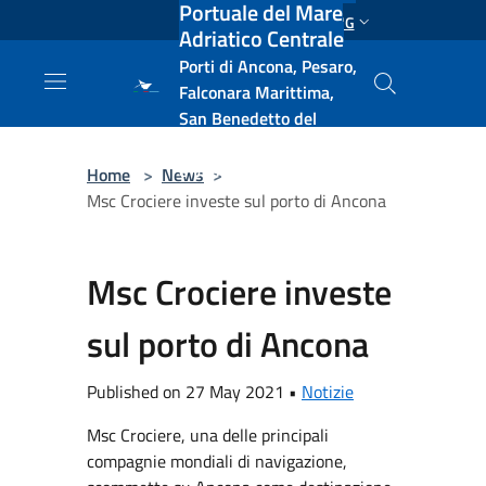
Portuale del Mare
Salta al contenuto principale
ENG
Adriatico Centrale
Porti di Ancona, Pesaro,
Falconara Marittima,
San Benedetto del
Tronto, Pescara, Ortona
e Vasto
Home
>
News
>
Msc Crociere investe sul porto di Ancona
Msc Crociere investe
sul porto di Ancona
Published on 27 May 2021 •
Notizie
Msc Crociere, una delle principali
compagnie mondiali di navigazione,