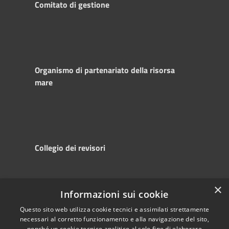
Comitato di gestione
Organismo di partenariato della risorsa
mare
Collegio dei revisori
×
Informazioni sui cookie
RSS
Copyright © 2025
Accessibility
Autorità di
Questo sito web utilizza cookie tecnici e assimilati strettamente
necessari al corretto funzionamento e alla navigazione del sito,
Privacy
Sistema Portuale
nonché un cookie tecnico analitico al solo fine di elaborare