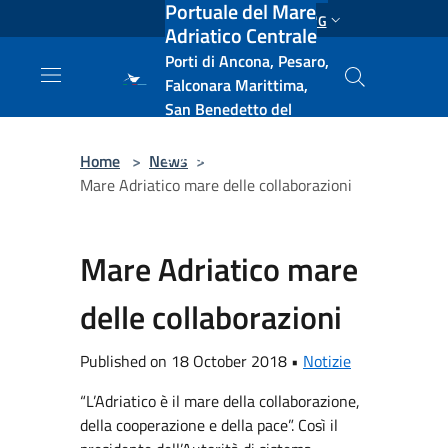
Portuale del Mare
Salta al contenuto principale
ENG
Adriatico Centrale
Porti di Ancona, Pesaro,
Falconara Marittima,
San Benedetto del
Tronto, Pescara, Ortona
e Vasto
Home
>
News
>
Mare Adriatico mare delle collaborazioni
Mare Adriatico mare
delle collaborazioni
Published on 18 October 2018 •
Notizie
“L’Adriatico è il mare della collaborazione,
della cooperazione e della pace”. Così il