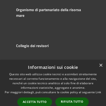
Organismo di partenariato della risorsa
mare
Collegio dei revisori
×
Informazioni sui cookie
RSS
Copyright © 2025
Accessibility
Autorità di
Questo sito web utilizza cookie tecnici e assimilati strettamente
necessari al corretto funzionamento e alla navigazione del sito,
Privacy
Sistema Portuale
nonché un cookie tecnico analitico al solo fine di elaborare
Cookie
del Mare Adriatico
informazioni statistiche, aggregate e anonime.
Sitemap
Centrale
Per maggiori dettagli, può consultare la cookie policy al seguente
Link
Powered by
Municipium
•
RIFIUTA TUTTO
ACCETTA TUTTO