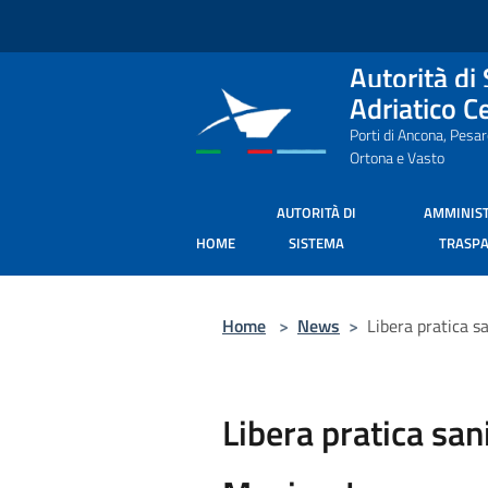
Salta al contenuto principale
Autorità di
Adriatico C
Porti di Ancona, Pesa
Ortona e Vasto
AUTORITÀ DI
AMMINIS
HOME
SISTEMA
TRASP
Home
>
News
>
Libera pratica s
Libera pratica san