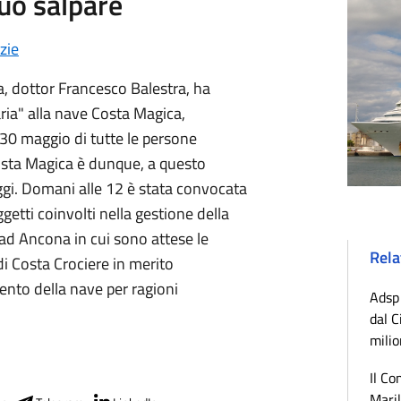
uò salpare
zie
a, dottor Francesco Balestra, ha
aria" alla nave Costa Magica,
30 maggio di tutte le persone
Costa Magica è dunque, a questo
eggi. Domani alle 12 è stata convocata
ggetti coinvolti nella gestione della
ad Ancona in cui sono attese le
Rela
di Costa Crociere in merito
ento della nave per ragioni
Adsp 
dal C
milio
Il Co
Maril