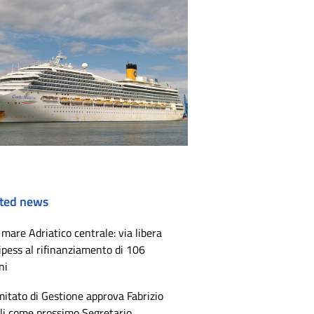
ted news
mare Adriatico centrale: via libera
ipess al rifinanziamento di 106
ni
mitato di Gestione approva Fabrizio
li come prossimo Segretario