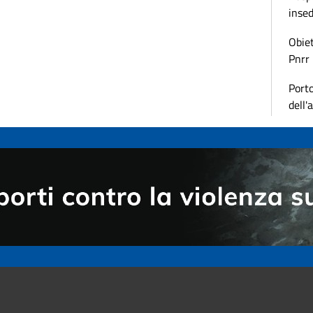
inse
Obiet
Pnrr
Porto
dell'