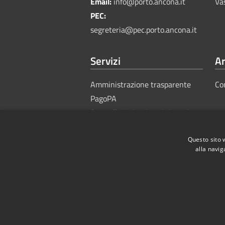
Email:
info@porto.ancona.it
Va
PEC:
segreteria@pec.porto.ancona.it
Servizi
Ar
Amministrazione trasparente
Co
PagoPA
Sportello Unico Amministrativo
Questo sito 
alla navig
RSS
Accessibility
Privacy
Cook