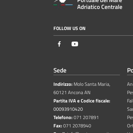
Adriatico Centrale
FOLLOW US ON
Facebook
Youtube
Sede
Po
Indirizzo:
Molo Santa Maria,
An
60121 Ancona AN
Pe
Partita IVA e Codice fiscale:
Fa
00093910420
Sa
Telefono:
071 207891
Pe
Fax:
071 2078940
Or