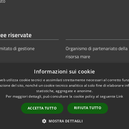
sto
ee riservate
mitato di gestione
Organismo di partenariato della
risorsa mare
Informazioni sui cookie
web utilizza cookie tecnici e assimilati strettamente necessari al corretto fu
azione del sito, nonché un cookie tecnico analitico al solo fine di elaborare i
statistiche, aggregate e anonime.
Per maggiori dettagli, può consultare la cookie policy al seguente
Link
Copyright © 2025
Aut
ie
Sitemap
RIFIUTA TUTTO
ACCETTA TUTTO
Power
MOSTRA DETTAGLI