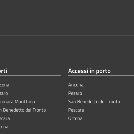
rti
Accessi in porto
cona
Ancona
saro
Pesaro
lconara Marittima
San Benedetto del Tronto
n Benedetto del Tronto
Pescara
scara
Ortona
tona