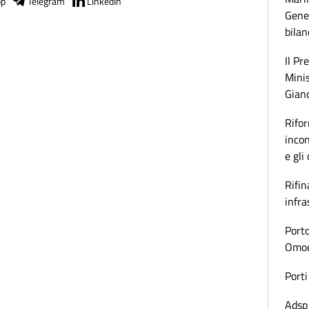
pp
Telegram
LinkedIn
Gener
bilan
Il Pr
Minis
Gianc
Rifor
incon
e gli
Rifin
infra
Porto
Omoda
Porti
Adsp 