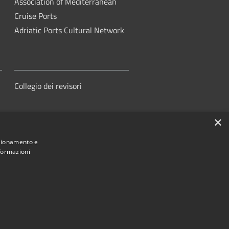
Association of Mediterranean
Cruise Ports
Adriatic Ports Cultural Network
Collegio dei revisori
×
nzionamento e
nformazioni
orità di Sistema Portuale del Mare
Adriatico Centrale
ed by
•
Municipium
Accesso redazione