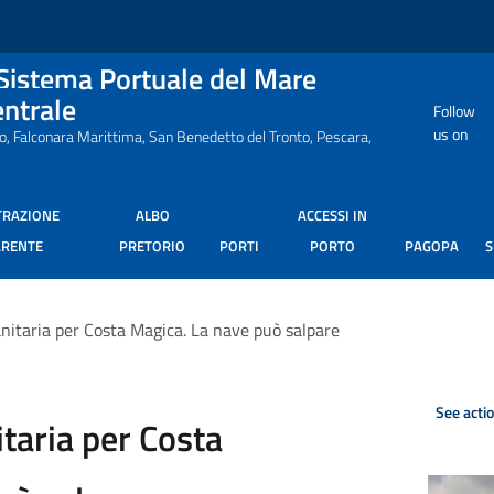
 Sistema Portuale del Mare
entrale
Follow
us on
ro, Falconara Marittima, San Benedetto del Tronto, Pescara,
TRAZIONE
ALBO
ACCESSI IN
ARENTE
PRETORIO
PORTI
PORTO
PAGOPA
anitaria per Costa Magica. La nave può salpare
See acti
itaria per Costa