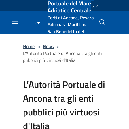
Portuale del Mare
Salta al contenuto principale
ENG
Adriatico Centrale
Porti di Ancona, Pesaro,
Falconara Marittima,
San Benedetto del
Tronto, Pescara, Ortona
e Vasto
Home
>
News
>
L’Autorità Portuale di Ancona tra gli enti
pubblici più virtuosi d'Italia
L’Autorità Portuale di
Ancona tra gli enti
pubblici più virtuosi
d'Italia