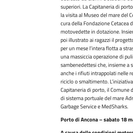
superiori. La Capitaneria di porto
la visita al Museo del mare del
cura della Fondazione Cetacea di 
motovedette in dotazione. Insie
poi illustrato ai ragazzi il proge
per un mese l’intera flotta a str
una massiccia operazione di puli
sambenedettesi che, insieme a se
anche i rifiuti intrappolati nelle 
riciclo o smaltimento. L’iniziativa
Capitaneria di porto, il Comune d
di sistema portuale del mare Adr
Garbage Service e MedSharks.
Porto di Ancona – sabato 18 m
A causa delle condizioni metere