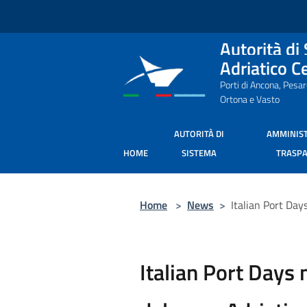
Salta al contenuto principale
Autorità di
Adriatico C
Porti di Ancona, Pesa
Ortona e Vasto
AUTORITÀ DI
AMMINIS
HOME
SISTEMA
TRASP
Home
>
News
>
Italian Port Day
Italian Port Days 