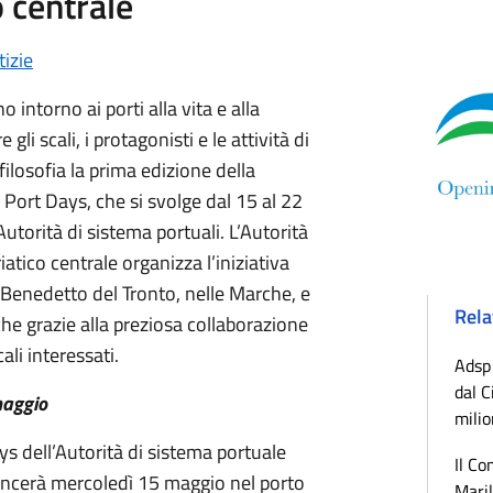
 centrale
izie
intorno ai porti alla vita e alla
gli scali, i protagonisti e le attività di
ilosofia la prima edizione della
 Port Days, che si svolge dal 15 al 22
utorità di sistema portuali. L’Autorità
atico centrale organizza l’iniziativa
 Benedetto del Tronto, nelle Marche, e
Rela
e grazie alla preziosa collaborazione
ali interessati.
Adsp 
dal C
maggio
milio
ys dell’Autorità di sistema portuale
Il Co
incerà mercoledì 15 maggio nel porto
Maril