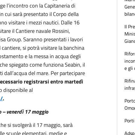
lge l’incontro con la Capitaneria di
Gener
in cui sarà presentato il Corpo della
bilan
no visitare i mezzi nautici. Dalle 16
Il Pr
sitare il Cantiere navale Rossini,
Minis
sa Group. Saranno presentati i lavori
Gianc
 cantiere, si potrà visitare la banchina
Rifor
 spostamento e la messa in acqua degli
incon
anche spiegato come funziona Seabin, il
e gli
ti dall’acqua del mare. Per partecipare
Rifin
ecessario registrarsi entro martedì
infra
 disponibile al
d/
.
Porto
Omoda
o – venerdì 17 maggio
Porti
e si svolgerà il 17 maggio, sarà
lle scuole elementari, medie e
Adsp 