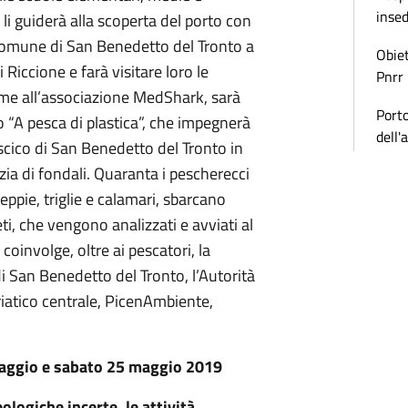
inse
 li guiderà alla scoperta del porto con
 Comune di San Benedetto del Tronto a
Obiet
Riccione e farà visitare loro le
Pnrr
me all’associazione MedShark, sarà
Porto
tto “A pesca di plastica”, che impegnerà
dell'
ascico di San Benedetto del Tronto in
zia di fondali. Quaranta i pescherecci
ppie, triglie e calamari, sbarcano
reti, che vengono analizzati e avviati al
 coinvolge, oltre ai pescatori, la
i San Benedetto del Tronto, l’Autorità
iatico centrale, PicenAmbiente,
aggio e sabato 25 maggio 2019
ologiche incerte, le attività