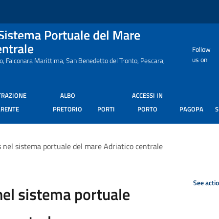
 Sistema Portuale del Mare
entrale
Follow
us on
ro, Falconara Marittima, San Benedetto del Tronto, Pescara,
TRAZIONE
ALBO
ACCESSI IN
ARENTE
PRETORIO
PORTI
PORTO
PAGOPA
s nel sistema portuale del mare Adriatico centrale
See acti
nel sistema portuale