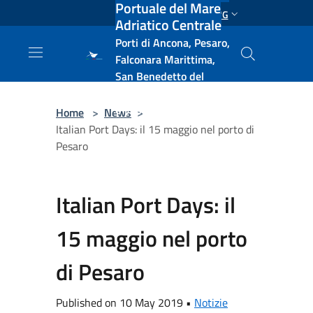
Portuale del Mare
Salta al contenuto principale
ENG
Adriatico Centrale
Porti di Ancona, Pesaro,
Falconara Marittima,
San Benedetto del
Tronto, Pescara, Ortona
e Vasto
Home
>
News
>
Italian Port Days: il 15 maggio nel porto di
Pesaro
Italian Port Days: il
15 maggio nel porto
di Pesaro
Published on 10 May 2019 •
Notizie