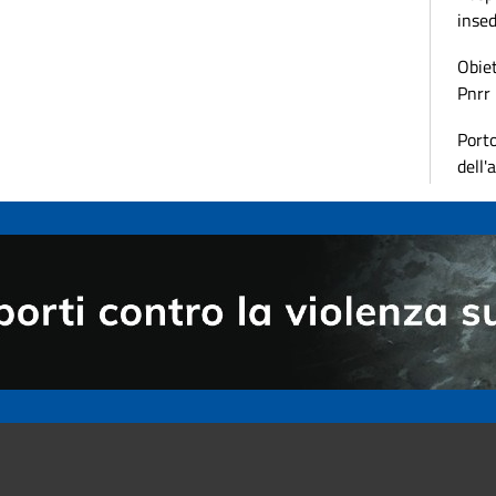
inse
Obiet
Pnrr
Porto
dell'