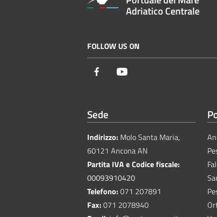
Adriatico Centrale
FOLLOW US ON
Facebook
Youtube
Sede
Po
Indirizzo:
Molo Santa Maria,
An
60121 Ancona AN
Pe
Partita IVA e Codice fiscale:
Fa
00093910420
Sa
Telefono:
071 207891
Pe
Fax:
071 2078940
Or