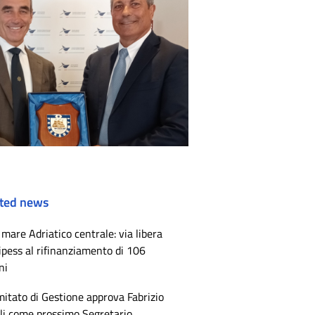
ted news
mare Adriatico centrale: via libera
ipess al rifinanziamento di 106
ni
mitato di Gestione approva Fabrizio
li come prossimo Segretario