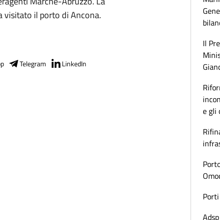
ederagenti Marche-Abruzzo. La
Gener
 visitato il porto di Ancona.
bilan
Il Pr
Minis
pp
Telegram
LinkedIn
Gianc
Rifor
incon
e gli
Rifin
infra
Porto
Omoda
Porti
Adsp 