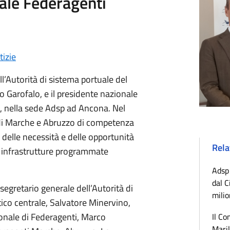
ale Federagenti
tizie
ll’Autorità di sistema portuale del
o Garofalo, e il presidente nazionale
, nella sede Adsp ad Ancona. Nel
i di Marche e Abruzzo di competenza
, delle necessità e delle opportunità
Rela
ve infrastrutture programmate
Adsp 
dal C
 segretario generale dell’Autorità di
milio
ico centrale, Salvatore Minervino,
ionale di Federagenti, Marco
Il Co
Maril