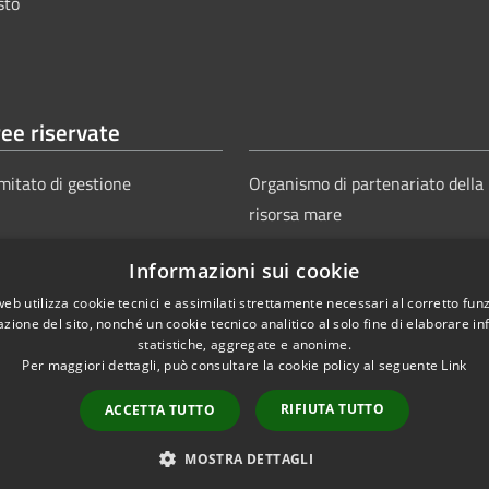
sto
ee riservate
mitato di gestione
Organismo di partenariato della
risorsa mare
Informazioni sui cookie
web utilizza cookie tecnici e assimilati strettamente necessari al corretto fu
azione del sito, nonché un cookie tecnico analitico al solo fine di elaborare i
statistiche, aggregate e anonime.
Per maggiori dettagli, può consultare la cookie policy al seguente
Link
Copyright © 2025
Aut
ie
Sitemap
RIFIUTA TUTTO
ACCETTA TUTTO
Power
MOSTRA DETTAGLI