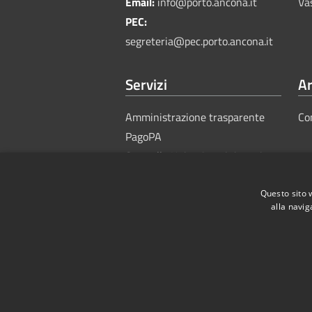
Email:
info@porto.ancona.it
Va
PEC:
segreteria@pec.porto.ancona.it
Servizi
Ar
Amministrazione trasparente
Co
PagoPA
Sportello Unico Amministrativo
Questo sito 
alla navig
RSS
Accessibility
Privacy
Cook