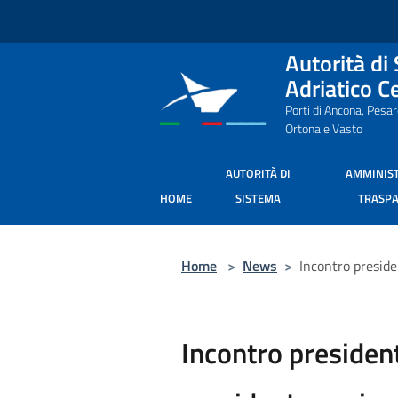
Salta al contenuto principale
Autorità di
Adriatico C
Porti di Ancona, Pesa
Ortona e Vasto
AUTORITÀ DI
AMMINIS
HOME
SISTEMA
TRASP
Home
>
News
>
Incontro presid
Incontro presiden