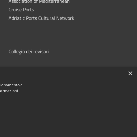
Association of Mediterranean
Cruise Ports
Adriatic Ports Cultural Network
Collegio dei revisori
×
nzionamento e
nformazioni
orità di Sistema Portuale del Mare
Adriatico Centrale
ed by
•
Municipium
Accesso redazione