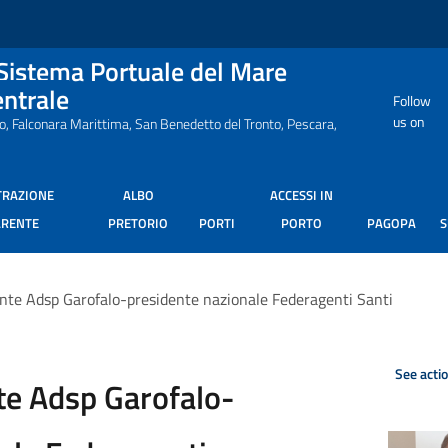
 Sistema Portuale del Mare
entrale
Follow
us on
ro, Falconara Marittima, San Benedetto del Tronto, Pescara,
TRAZIONE
ALBO
ACCESSI IN
ARENTE
PRETORIO
PORTI
PORTO
PAGOPA
ente Adsp Garofalo-presidente nazionale Federagenti Santi
See acti
te Adsp Garofalo-