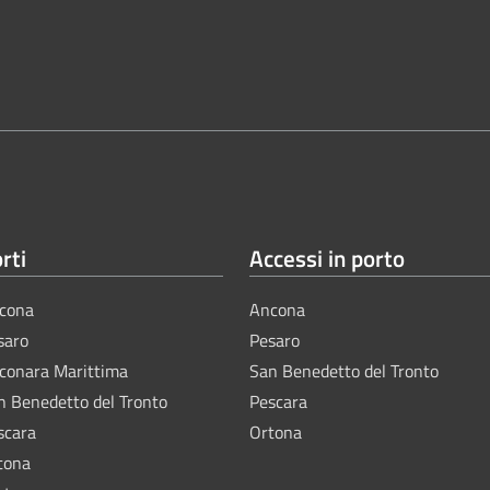
rti
Accessi in porto
cona
Ancona
saro
Pesaro
lconara Marittima
San Benedetto del Tronto
n Benedetto del Tronto
Pescara
scara
Ortona
tona