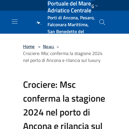
Portuale del Mare
Salta al contenuto principale
ENG
Adriatico Centrale
Porti di Ancona, Pesaro,
Falconara Marittima,
San Benedetto del
Tronto, Pescara, Ortona
e Vasto
Home
>
News
>
Crociere: Msc conferma la stagione 2024
nel porto di Ancona e rilancia sul luxury
Crociere: Msc
conferma la stagione
2024 nel porto di
Ancona e rilancia sul