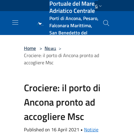
Portuale del Mare
Salta al contenuto principale
ENG
Adriatico Centrale
Porti di Ancona, Pesaro,
Falconara Marittima,
San Benedetto del
Tronto, Pescara, Ortona
e Vasto
Home
>
News
>
Crociere: il porto di Ancona pronto ad
accogliere Msc
Crociere: il porto di
Ancona pronto ad
accogliere Msc
Published on 16 April 2021 •
Notizie