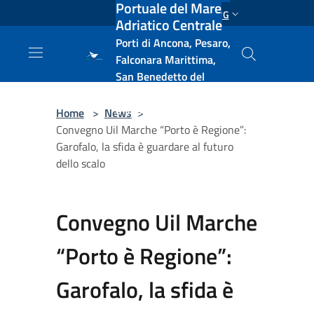
Portuale del Mare
Salta al contenuto principale
ENG
Adriatico Centrale
Porti di Ancona, Pesaro,
Falconara Marittima,
San Benedetto del
Tronto, Pescara, Ortona
e Vasto
Home
>
News
>
Convegno Uil Marche “Porto è Regione”:
Garofalo, la sfida è guardare al futuro
dello scalo
Convegno Uil Marche
“Porto è Regione”:
Garofalo, la sfida è