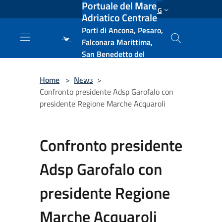
Portuale del Mare
Salta al contenuto principale
ENG
Adriatico Centrale
Porti di Ancona, Pesaro,
Falconara Marittima,
San Benedetto del
Tronto, Pescara, Ortona
e Vasto
Home
>
News
>
Confronto presidente Adsp Garofalo con
presidente Regione Marche Acquaroli
Confronto presidente
Adsp Garofalo con
presidente Regione
Marche Acquaroli