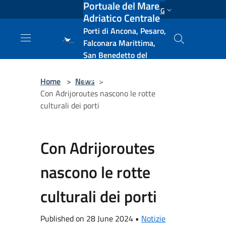
Portuale del Mare
Salta al contenuto principale
ENG
Adriatico Centrale
Porti di Ancona, Pesaro,
Falconara Marittima,
San Benedetto del
Tronto, Pescara, Ortona
e Vasto
Home
>
News
>
Con Adrijoroutes nascono le rotte
culturali dei porti
Con Adrijoroutes
nascono le rotte
culturali dei porti
Published on 28 June 2024 •
Notizie