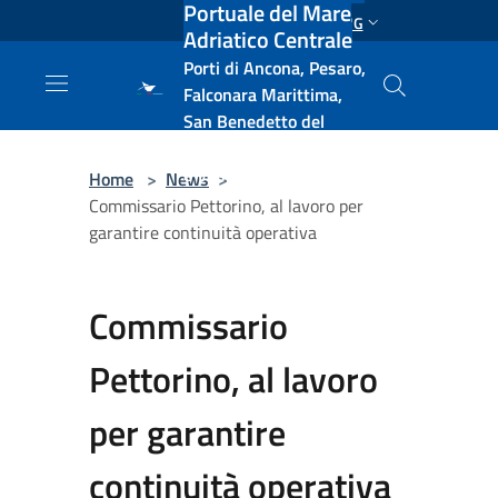
Portuale del Mare
Salta al contenuto principale
ENG
Adriatico Centrale
Porti di Ancona, Pesaro,
Falconara Marittima,
San Benedetto del
Tronto, Pescara, Ortona
e Vasto
Home
>
News
>
Commissario Pettorino, al lavoro per
garantire continuità operativa
Commissario
Pettorino, al lavoro
per garantire
continuità operativa