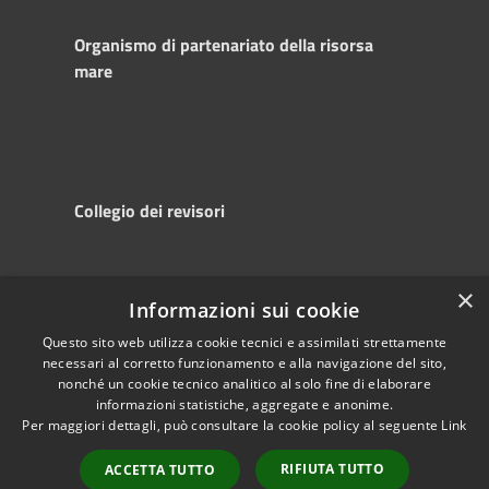
Organismo di partenariato della risorsa
mare
Collegio dei revisori
×
Informazioni sui cookie
RSS
Copyright © 2025
Accessibility
Autorità di
Questo sito web utilizza cookie tecnici e assimilati strettamente
necessari al corretto funzionamento e alla navigazione del sito,
Privacy
Sistema Portuale
nonché un cookie tecnico analitico al solo fine di elaborare
Cookie
del Mare Adriatico
informazioni statistiche, aggregate e anonime.
Sitemap
Centrale
Per maggiori dettagli, può consultare la cookie policy al seguente
Link
Powered by
Municipium
•
RIFIUTA TUTTO
ACCETTA TUTTO