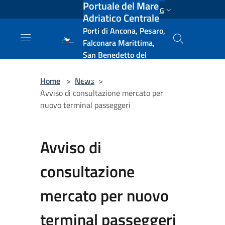
Portuale del Mare
Salta al contenuto principale
ENG
Adriatico Centrale
Porti di Ancona, Pesaro,
Falconara Marittima,
San Benedetto del
Tronto, Pescara, Ortona
e Vasto
Home
>
News
>
Avviso di consultazione mercato per
nuovo terminal passeggeri
Avviso di
consultazione
mercato per nuovo
terminal passeggeri