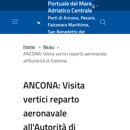
Portuale del Mare
Salta al contenuto principale
ENG
Adriatico Centrale
Porti di Ancona, Pesaro,
Falconara Marittima,
San Benedetto del
Tronto, Pescara, Ortona
e Vasto
Home
>
News
>
ANCONA: Visita vertici reparto aeronavale
all'Autorità di Sistema
ANCONA: Visita
vertici reparto
aeronavale
all'Autorità di