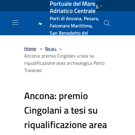
Portuale del Mare
Salta al contenuto principale
ENG
Adriatico Centrale
Porti di Ancona, Pesaro,
Falconara Marittima,
San Benedetto del
Tronto, Pescara, Ortona
e Vasto
Home
>
News
>
Ancona: premio Cingolani a tesi su
riqualificazione area archeologica Porto
Traianeo
Ancona: premio
Cingolani a tesi su
riqualificazione area