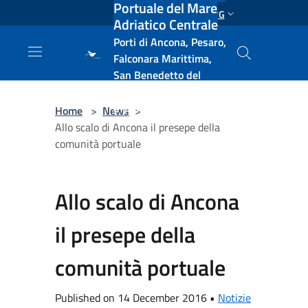
Portuale del Mare
Salta al contenuto principale
ENG
Adriatico Centrale
Porti di Ancona, Pesaro,
Falconara Marittima,
San Benedetto del
Tronto, Pescara, Ortona
e Vasto
Home
>
News
>
Allo scalo di Ancona il presepe della
comunità portuale
Allo scalo di Ancona
il presepe della
comunità portuale
Published on 14 December 2016 •
Notizie