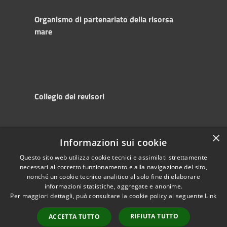
Organismo di partenariato della risorsa
mare
Collegio dei revisori
×
Informazioni sui cookie
RSS
Copyright © 2025
Accessibility
Autorità di
Questo sito web utilizza cookie tecnici e assimilati strettamente
necessari al corretto funzionamento e alla navigazione del sito,
Privacy
Sistema Portuale
nonché un cookie tecnico analitico al solo fine di elaborare
Cookie
del Mare Adriatico
informazioni statistiche, aggregate e anonime.
Sitemap
Centrale
Per maggiori dettagli, può consultare la cookie policy al seguente
Link
Powered by
RIFIUTA TUTTO
Municipium
•
ACCETTA TUTTO