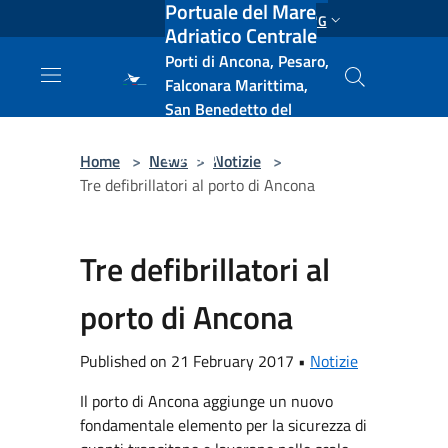
Portuale del Mare
Salta al contenuto principale
ENG
Adriatico Centrale
Porti di Ancona, Pesaro,
Falconara Marittima,
San Benedetto del
Tronto, Pescara, Ortona
e Vasto
Home
>
News
>
Notizie
>
Tre defibrillatori al porto di Ancona
Tre defibrillatori al
porto di Ancona
Published on 21 February 2017 •
Notizie
Il porto di Ancona aggiunge un nuovo
fondamentale elemento per la sicurezza di