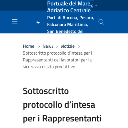
Portuale del Mare
Salta al contenuto principale
ENG
Adriatico Centrale
Porti di Ancona, Pesaro,
Falconara Marittima,
San Benedetto del
Tronto, Pescara, Ortona
e Vasto
Home
>
News
>
Notizie
>
Sottoscritto protocollo d’intesa per i
Rappresentanti dei lavoratori per la
sicurezza di sito produttivo
Sottoscritto
protocollo d’intesa
per i Rappresentanti