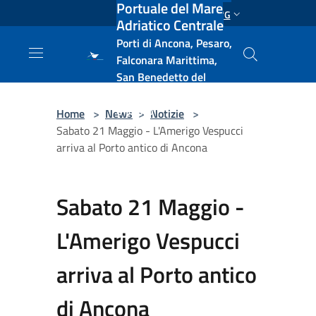
Portuale del Mare
Salta al contenuto principale
ENG
Adriatico Centrale
Porti di Ancona, Pesaro,
Falconara Marittima,
San Benedetto del
Tronto, Pescara, Ortona
e Vasto
Home
>
News
>
Notizie
>
Sabato 21 Maggio - L'Amerigo Vespucci
arriva al Porto antico di Ancona
Sabato 21 Maggio -
L'Amerigo Vespucci
arriva al Porto antico
di Ancona