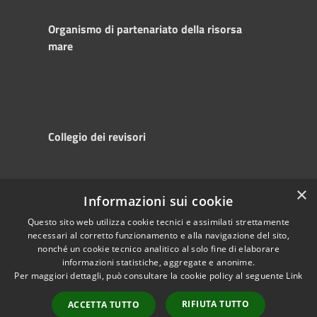
Organismo di partenariato della risorsa
mare
Collegio dei revisori
×
Informazioni sui cookie
RSS
Copyright © 2025
Accessibility
Autorità di
Questo sito web utilizza cookie tecnici e assimilati strettamente
necessari al corretto funzionamento e alla navigazione del sito,
Privacy
Sistema Portuale
nonché un cookie tecnico analitico al solo fine di elaborare
Cookie
del Mare Adriatico
informazioni statistiche, aggregate e anonime.
Sitemap
Centrale
Per maggiori dettagli, può consultare la cookie policy al seguente
Link
Powered by
Municipium
•
RIFIUTA TUTTO
ACCETTA TUTTO