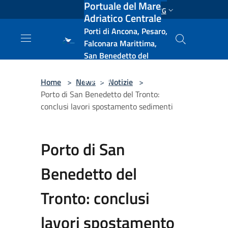
Portuale del Mare
Salta al contenuto principale
ENG
Adriatico Centrale
Porti di Ancona, Pesaro,
Falconara Marittima,
San Benedetto del
Tronto, Pescara, Ortona
e Vasto
Home
>
News
>
Notizie
>
Porto di San Benedetto del Tronto:
conclusi lavori spostamento sedimenti
Porto di San
Benedetto del
Tronto: conclusi
lavori spostamento