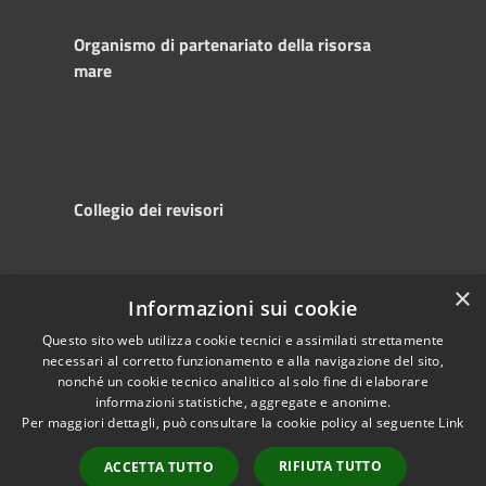
Organismo di partenariato della risorsa
mare
Collegio dei revisori
×
Informazioni sui cookie
RSS
Copyright © 2025
Accessibility
Autorità di
Questo sito web utilizza cookie tecnici e assimilati strettamente
necessari al corretto funzionamento e alla navigazione del sito,
Privacy
Sistema Portuale
nonché un cookie tecnico analitico al solo fine di elaborare
Cookie
del Mare Adriatico
informazioni statistiche, aggregate e anonime.
Sitemap
Centrale
Per maggiori dettagli, può consultare la cookie policy al seguente
Link
Powered by
Municipium
•
RIFIUTA TUTTO
ACCETTA TUTTO