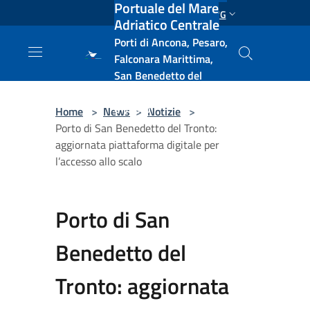
Portuale del Mare
Salta al contenuto principale
ENG
Adriatico Centrale
Porti di Ancona, Pesaro,
Falconara Marittima,
San Benedetto del
Tronto, Pescara, Ortona
e Vasto
Home
>
News
>
Notizie
>
Porto di San Benedetto del Tronto:
aggiornata piattaforma digitale per
l’accesso allo scalo
Porto di San
Benedetto del
Tronto: aggiornata