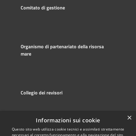
Comitato di gestione
Organismo di partenariato della risorsa
mare
Collegio dei revisori
×
Informazioni sui cookie
RSS
Copyright © 2025
Accessibility
Autorità di
Questo sito web utilizza cookie tecnici e assimilati strettamente
necessari al corretto funzionamento e alla navigazione del sito,