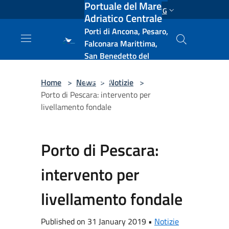
Portuale del Mare
Salta al contenuto principale
ENG
Adriatico Centrale
Porti di Ancona, Pesaro,
Falconara Marittima,
San Benedetto del
Tronto, Pescara, Ortona
e Vasto
Home
>
News
>
Notizie
>
Porto di Pescara: intervento per
livellamento fondale
Porto di Pescara:
intervento per
livellamento fondale
Published on 31 January 2019 •
Notizie