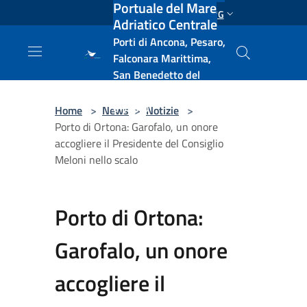
Portuale del Mare
Salta al contenuto principale
ENG
Adriatico Centrale
Porti di Ancona, Pesaro,
Falconara Marittima,
San Benedetto del
Tronto, Pescara, Ortona
e Vasto
Home
>
News
>
Notizie
>
Porto di Ortona: Garofalo, un onore
accogliere il Presidente del Consiglio
Meloni nello scalo
Porto di Ortona:
Garofalo, un onore
accogliere il