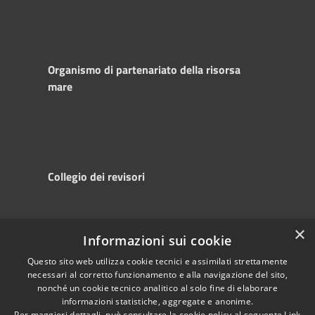
Organismo di partenariato della risorsa
mare
Collegio dei revisori
×
Informazioni sui cookie
RSS
Copyright © 2025
Accessibility
Autorità di
Questo sito web utilizza cookie tecnici e assimilati strettamente
necessari al corretto funzionamento e alla navigazione del sito,
Privacy
Sistema Portuale
nonché un cookie tecnico analitico al solo fine di elaborare
Cookie
del Mare Adriatico
informazioni statistiche, aggregate e anonime.
Sitemap
Centrale
Per maggiori dettagli, può consultare la cookie policy al seguente
Link