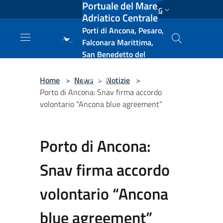
Portuale del Mare
Salta al contenuto principale
ENG
Adriatico Centrale
Porti di Ancona, Pesaro,
Falconara Marittima,
San Benedetto del
Tronto, Pescara, Ortona
e Vasto
Home
>
News
>
Notizie
>
Porto di Ancona: Snav firma accordo
volontario “Ancona blue agreement”
Porto di Ancona:
Snav firma accordo
volontario “Ancona
blue agreement”