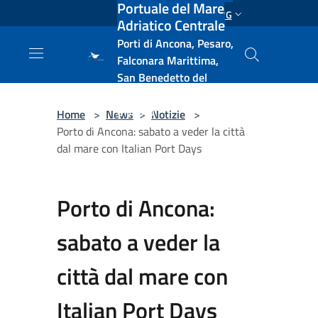
Portuale del Mare
Salta al contenuto principale
ENG
Adriatico Centrale
Porti di Ancona, Pesaro,
Falconara Marittima,
San Benedetto del
Tronto, Pescara, Ortona
e Vasto
Home
>
News
>
Notizie
>
Porto di Ancona: sabato a veder la città
dal mare con Italian Port Days
Porto di Ancona:
sabato a veder la
città dal mare con
Italian Port Days