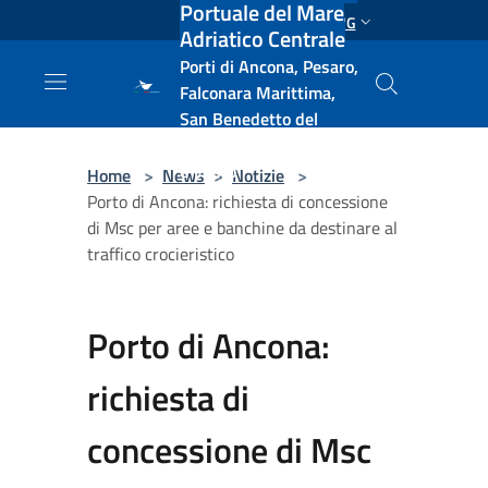
Portuale del Mare
Salta al contenuto principale
ENG
Adriatico Centrale
Porti di Ancona, Pesaro,
Falconara Marittima,
San Benedetto del
Tronto, Pescara, Ortona
e Vasto
Home
>
News
>
Notizie
>
Porto di Ancona: richiesta di concessione
di Msc per aree e banchine da destinare al
traffico crocieristico
Porto di Ancona:
richiesta di
concessione di Msc