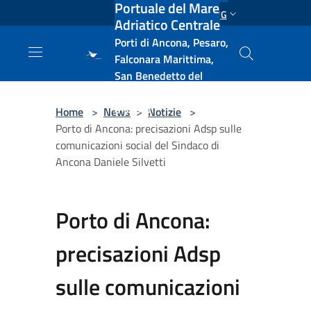
Portuale del Mare
Salta al contenuto principale
ENG
Adriatico Centrale
Porti di Ancona, Pesaro,
Falconara Marittima,
San Benedetto del
Tronto, Pescara, Ortona
e Vasto
Home
>
News
>
Notizie
>
Porto di Ancona: precisazioni Adsp sulle
comunicazioni social del Sindaco di
Ancona Daniele Silvetti
Porto di Ancona:
precisazioni Adsp
sulle comunicazioni