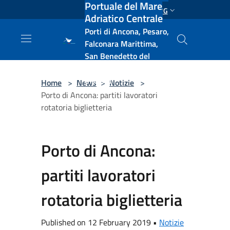
Portuale del Mare
Salta al contenuto principale
ENG
Adriatico Centrale
Porti di Ancona, Pesaro,
Falconara Marittima,
San Benedetto del
Tronto, Pescara, Ortona
e Vasto
Home
>
News
>
Notizie
>
Porto di Ancona: partiti lavoratori
rotatoria biglietteria
Porto di Ancona:
partiti lavoratori
rotatoria biglietteria
Published on 12 February 2019 •
Notizie