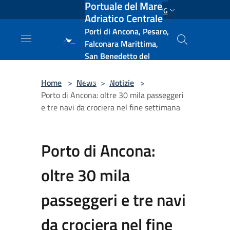
Portuale del Mare
Salta al contenuto principale
ENG
Adriatico Centrale
Porti di Ancona, Pesaro,
Falconara Marittima,
San Benedetto del
Tronto, Pescara, Ortona
e Vasto
Home
>
News
>
Notizie
>
Porto di Ancona: oltre 30 mila passeggeri
e tre navi da crociera nel fine settimana
Porto di Ancona:
oltre 30 mila
passeggeri e tre navi
da crociera nel fine