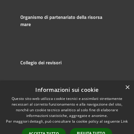
Organismo di partenariato della risorsa
mare
Collegio dei revisori
×
Informazioni sui cookie
RSS
Copyright © 2025
Accessibility
Autorità di
Questo sito web utilizza cookie tecnici e assimilati strettamente
necessari al corretto funzionamento e alla navigazione del sito,
Privacy
Sistema Portuale
nonché un cookie tecnico analitico al solo fine di elaborare
Cookie
del Mare Adriatico
informazioni statistiche, aggregate e anonime.
Sitemap
Centrale
Per maggiori dettagli, può consultare la cookie policy al seguente
Link
Powered by
RIFIUTA TUTTO
ACCETTA TUTTO