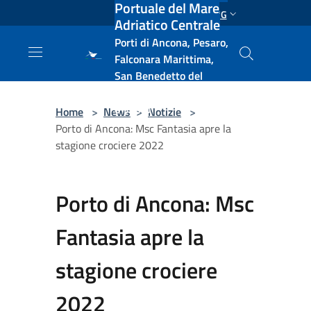
Portuale del Mare
Salta al contenuto principale
ENG
Adriatico Centrale
Porti di Ancona, Pesaro,
Falconara Marittima,
San Benedetto del
Tronto, Pescara, Ortona
e Vasto
Home
>
News
>
Notizie
>
Porto di Ancona: Msc Fantasia apre la
stagione crociere 2022
Porto di Ancona: Msc
Fantasia apre la
stagione crociere
2022