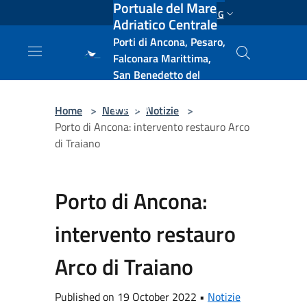
Portuale del Mare
Salta al contenuto principale
ENG
Adriatico Centrale
Porti di Ancona, Pesaro,
Falconara Marittima,
San Benedetto del
Tronto, Pescara, Ortona
e Vasto
Home
>
News
>
Notizie
>
Porto di Ancona: intervento restauro Arco
di Traiano
Porto di Ancona:
intervento restauro
Arco di Traiano
Published on 19 October 2022 •
Notizie