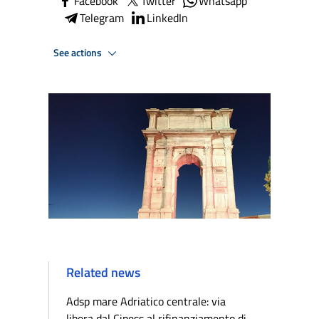
Facebook
Twitter
Whatsapp
Telegram
LinkedIn
See actions
Related news
Adsp mare Adriatico centrale: via
libera dal Cipess al rifinanziamento di