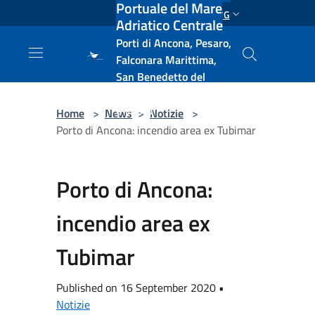
Portuale del Mare
Salta al contenuto principale
ENG
Adriatico Centrale
Porti di Ancona, Pesaro,
Falconara Marittima,
San Benedetto del
Tronto, Pescara, Ortona
e Vasto
Home
>
News
>
Notizie
>
Porto di Ancona: incendio area ex Tubimar
Porto di Ancona:
incendio area ex
Tubimar
Published on 16 September 2020 •
Notizie