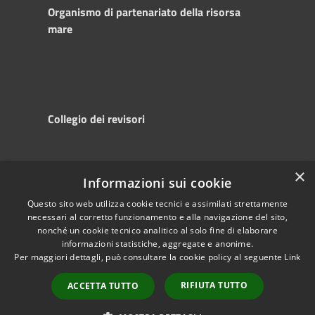
Organismo di partenariato della risorsa
mare
Collegio dei revisori
×
Informazioni sui cookie
RSS
Copyright © 2025
Accessibility
Autorità di
Questo sito web utilizza cookie tecnici e assimilati strettamente
necessari al corretto funzionamento e alla navigazione del sito,
Privacy
Sistema Portuale
nonché un cookie tecnico analitico al solo fine di elaborare
Cookie
del Mare Adriatico
informazioni statistiche, aggregate e anonime.
Sitemap
Centrale
Per maggiori dettagli, può consultare la cookie policy al seguente
Link
Powered by
Municipium
•
RIFIUTA TUTTO
ACCETTA TUTTO
Accesso redazione