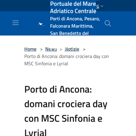
Portuale del Mare
Salta al contenuto principale
ENG
Adriatico Centrale
Porti di Ancona, Pesaro,
Falconara Marittima,
San Benedetto del
Tronto, Pescara, Ortona
e Vasto
Home
>
News
>
Notizie
>
Porto di Ancona: domani crociera day con
MSC Sinfonia e Lyrial
Porto di Ancona:
domani crociera day
con MSC Sinfonia e
Lyrial