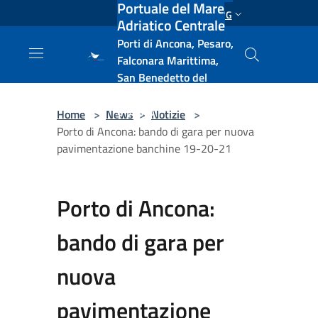
Portuale del Mare
Salta al contenuto principale
ENG
Adriatico Centrale
Porti di Ancona, Pesaro,
Falconara Marittima,
San Benedetto del
Tronto, Pescara, Ortona
e Vasto
Home
>
News
>
Notizie
>
Porto di Ancona: bando di gara per nuova
pavimentazione banchine 19-20-21
Porto di Ancona:
bando di gara per
nuova
pavimentazione