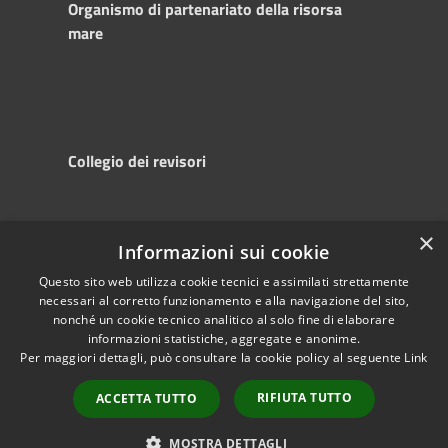
Organismo di partenariato della risorsa
mare
Collegio dei revisori
×
Informazioni sui cookie
RSS
Copyright © 2025
Accessibility
Autorità di
Questo sito web utilizza cookie tecnici e assimilati strettamente
necessari al corretto funzionamento e alla navigazione del sito,
Privacy
Sistema Portuale
nonché un cookie tecnico analitico al solo fine di elaborare
Cookie
del Mare Adriatico
informazioni statistiche, aggregate e anonime.
Sitemap
Centrale
Per maggiori dettagli, può consultare la cookie policy al seguente
Link
Powered by
Municipium
•
RIFIUTA TUTTO
ACCETTA TUTTO
Accesso redazione
MOSTRA DETTAGLI