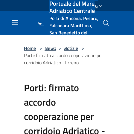
Portuale del Mare
Salta al contenuto principale
ENG
Adriatico Centrale
Porti di Ancona, Pesaro,
Falconara Marittima,
San Benedetto del
Tronto, Pescara, Ortona
e Vasto
Home
>
News
>
Notizie
>
Porti: firmato accordo cooperazione per
corridoio Adriatico -Tirreno
Porti: firmato
accordo
cooperazione per
corridoio Adriatico -