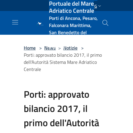
Portuale del Mare
Salta al contenuto principale
ENG
Adriatico Centrale
Porti di Ancona, Pesaro,
Falconara Marittima,
San Benedetto del
Tronto, Pescara, Ortona
e Vasto
Home
>
News
>
Notizie
>
Porti: approvato bilancio 2017, il primo
dell'Autorità Sistema Mare Adriatico
Centrale
Porti: approvato
bilancio 2017, il
primo dell'Autorità