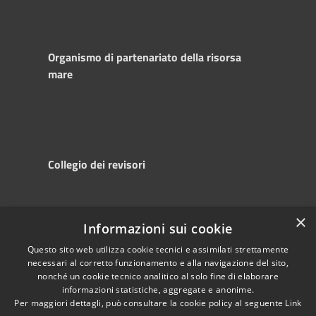
Organismo di partenariato della risorsa
mare
Collegio dei revisori
×
Informazioni sui cookie
RSS
Copyright © 2025
Accessibility
Autorità di
Questo sito web utilizza cookie tecnici e assimilati strettamente
necessari al corretto funzionamento e alla navigazione del sito,
Privacy
Sistema Portuale
nonché un cookie tecnico analitico al solo fine di elaborare
Cookie
del Mare Adriatico
informazioni statistiche, aggregate e anonime.
Sitemap
Centrale
Per maggiori dettagli, può consultare la cookie policy al seguente
Link