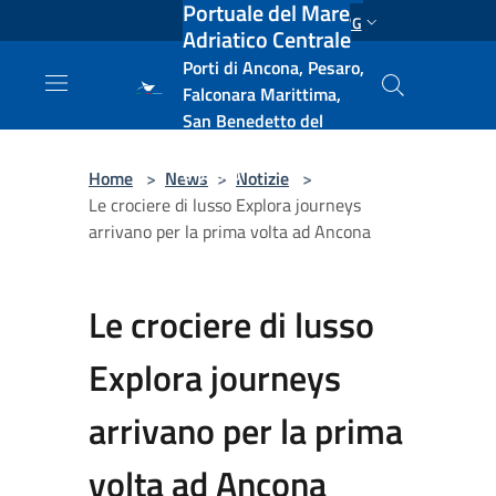
Portuale del Mare
Salta al contenuto principale
ENG
Adriatico Centrale
Porti di Ancona, Pesaro,
Falconara Marittima,
San Benedetto del
Tronto, Pescara, Ortona
e Vasto
Home
>
News
>
Notizie
>
Le crociere di lusso Explora journeys
arrivano per la prima volta ad Ancona
Le crociere di lusso
Explora journeys
arrivano per la prima
volta ad Ancona