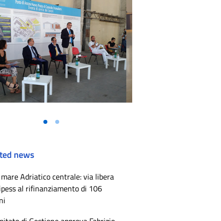
Vai alla slide 1
Vai alla slide 2
ted news
mare Adriatico centrale: via libera
ipess al rifinanziamento di 106
ni