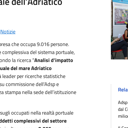
le dell’Adriatico
•
Notizie
presa che occupa 9.016 persone.
e complessiva del sistema portuale,
ndo la ricerca “
Analisi d’impatto
uale del mare Adriatico
à leader per ricerche statistiche
 su commissione dell’Adsp e
Rela
a stampa nella sede dell’istituzione
Adsp 
dal C
ugli occupati nella realtà portuale
milio
ddetti complessivi del settore