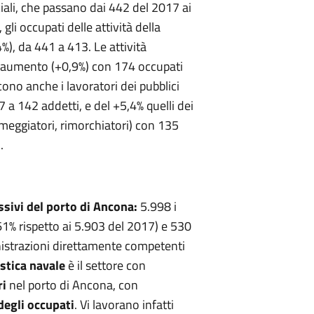
iali, che passano dai 442 del 2017 ai
li occupati delle attività della
4%), da 441 a 413. Le attività
ro aumento (+0,9%) con 174 occupati
ono anche i lavoratori dei pubblici
 a 142 addetti, e del +5,4% quelli dei
ormeggiatori, rimorchiatori) con 135
.
ssivi del porto di Ancona:
5.998 i
1,61% rispetto ai 5.903 del 2017) e 530
nistrazioni direttamente competenti
istica navale
è il settore con
ri
nel porto di Ancona, con
degli occupati
. Vi lavorano infatti