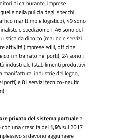
ditori di carburante, imprese
uei e nella pulizia degli specchi
traffico marittimo e logistico), 49 sono
inaliste e spedizionieri, 46 sono del
uristica da diporto (marine e servizi
e attività (imprese edili, officine
icoli in transito nei porti), 24 sono i
vità industriale (stabilimenti produttivi
lla manifattura, industrie del legno,
porti) e 8 i servizi tecnico-nautici
i).
ore privato del sistema portuale
a
6
con una crescita del
1,9%
sul 2017
mplessivo si devono aggiungere