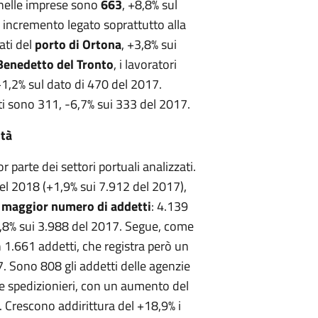
 nelle imprese sono
663
, +8,8% sul
incremento legato soprattutto alla
ati del
porto di Ortona
, +3,8% sui
Benedetto del Tronto
, i lavoratori
,2% sul dato di 470 del 2017.
ati sono 311, -6,7% sui 333 del 2017.
ità
 parte dei settori portuali analizzati.
del 2018 (+1,9% sui 7.912 del 2017),
l
maggior numero di addetti
: 4.139
3,8% sui 3.988 del 2017. Segue, come
 1.661 addetti, che registra però un
7. Sono 808 gli addetti delle agenzie
 e spedizionieri, con un aumento del
 Crescono addirittura del +18,9% i