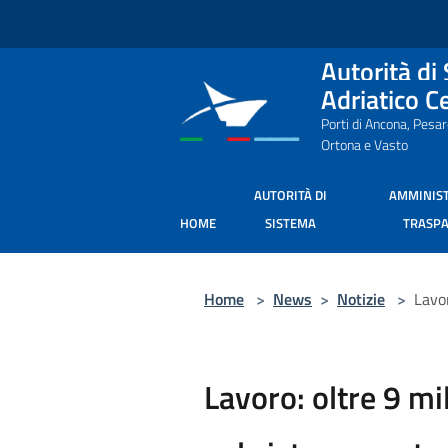
Salta al contenuto principale
Autorità di
Adriatico C
Porti di Ancona, Pesa
Ortona e Vasto
AUTORITÀ DI
AMMINIS
HOME
SISTEMA
TRASP
Home
>
News
>
Notizie
>
Lavor
Lavoro: oltre 9 m