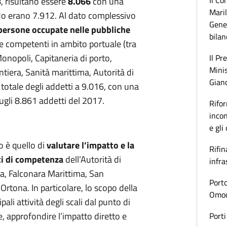
Il Co
8, risultano essere
8.066
con una
Maril
o erano 7.912. Al dato complessivo
Gener
persone occupate nelle pubbliche
bilan
 competenti in ambito portuale (tra
onopoli, Capitaneria di porto,
Il Pr
Minis
ntiera, Sanità marittima, Autorità di
Gianc
 totale degli addetti a 9.016, con una
ugli 8.861 addetti del 2017.
Rifor
incon
e gli
 è quello di
valutare l’impatto e la
Rifin
rti di competenza
dell’Autorità di
infra
a, Falconara Marittima, San
Porto
rtona. In particolare, lo scopo della
Omoda
pali attività degli scali dal punto di
e, approfondire l’impatto diretto e
Porti