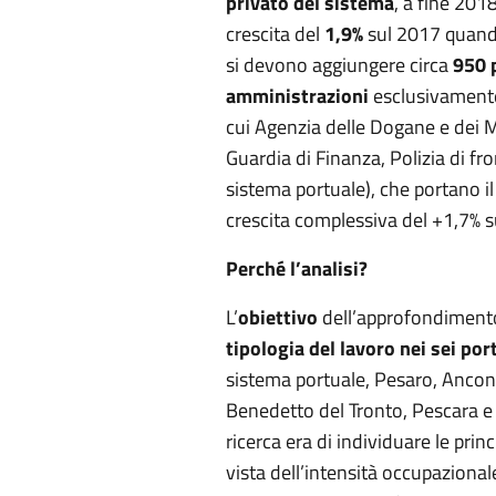
privato del sistema
, a fine 201
crescita del
1,9%
sul 2017 quand
si devono aggiungere circa
950 
amministrazioni
esclusivamente
cui Agenzia delle Dogane e dei M
Guardia di Finanza, Polizia di fro
sistema portuale), che portano il
crescita complessiva del +1,7% s
Perché l’analisi?
L’
obiettivo
dell’approfondimento
tipologia del lavoro nei sei po
sistema portuale, Pesaro, Ancon
Benedetto del Tronto, Pescara e O
ricerca era di individuare le princi
vista dell’intensità occupazional