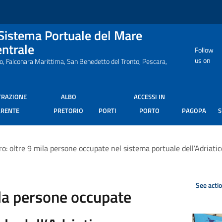
 Sistema Portuale del Mare
entrale
Follow
us on
ro, Falconara Marittima, San Benedetto del Tronto, Pescara,
TRAZIONE
ALBO
ACCESSI IN
ARENTE
PRETORIO
PORTI
PORTO
PAGOPA
o: oltre 9 mila persone occupate nel sistema portuale dell’Adriatic
See acti
ila persone occupate