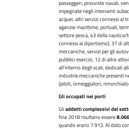
passeggeri, provviste navali, ven
impegnate negli interventi subacq
acquei, altri servizi connessi al 
agenzie marittime, portuali, term
settore pesca, 43 della nautica/t
connessi al diportismo), 37 di altr
meccaniche, servizi per gli autove
pubblici esercizi, 12 di altre atti
all'interno degli scali, dedicati a
industrie meccaniche presenti nei 
(piloti, ormeggiatori, rimorchiator
Gli occupati nei porti
Gli
addetti complessivi del sett
fine 2018 risultano essere
8.06
quando erano 7.912. Al dato co