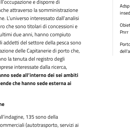
sull’occupazione e disporre di
Adsp 
anche attraverso la somministrazione
inse
e. L’universo interessato dall’analisi
Obiet
oro che sono titolari di concessioni e
Pnrr
i ultimi due anni, hanno compiuto
li addetti del settore della pesca sono
Porto
orazione delle Capitanerie di porto che,
dell'
no la tenuta del registro degli
mprese interessate dalla ricerca,
nno sede all’interno dei sei ambiti
iende che hanno sede esterna ai
ne
ll’indagine, 135 sono della
 commerciali (autotrasporto, servizi ai