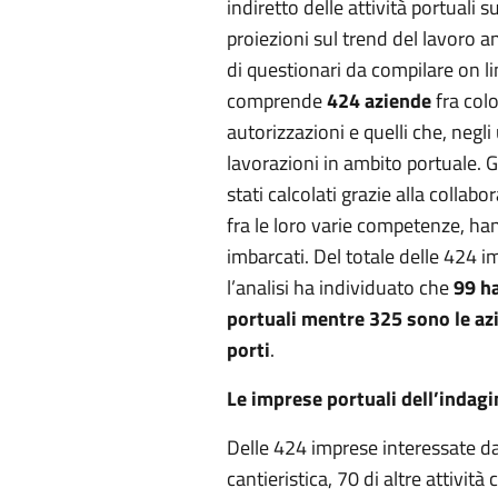
indiretto delle attività portuali 
proiezioni sul trend del lavoro 
di questionari da compilare on lin
comprende
424 aziende
fra col
autorizzazioni e quelli che, negl
lavorazioni in ambito portuale. G
stati calcolati grazie alla collab
fra le loro varie competenze, han
imbarcati. Del totale delle 424 i
l’analisi ha individuato che
99 ha
portuali mentre 325 sono le az
porti
.
Le imprese portuali dell’indagi
Delle 424 imprese interessate da
cantieristica, 70 di altre attività