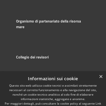
Organismo di partenariato della risorsa
mare
Collegio dei revisori
×
Informazioni sui cookie
RSS
Copyright © 2025
Accessibility
Autorità di
Questo sito web utilizza cookie tecnici e assimilati strettamente
necessari al corretto funzionamento e alla navigazione del sito,
Privacy
Sistema Portuale
nonché un cookie tecnico analitico al solo fine di elaborare
Cookie
del Mare Adriatico
informazioni statistiche, aggregate e anonime.
Sitemap
Centrale
Per maggiori dettagli, può consultare la cookie policy al seguente
Link