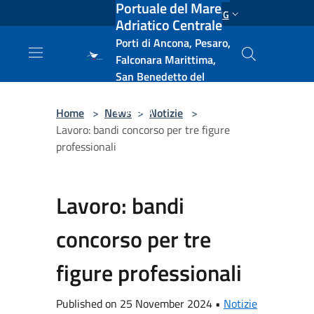
Portuale del Mare
Salta al contenuto principale
ENG
Adriatico Centrale
Porti di Ancona, Pesaro,
Falconara Marittima,
San Benedetto del
Tronto, Pescara, Ortona
e Vasto
Home
>
News
>
Notizie
>
Lavoro: bandi concorso per tre figure
professionali
Lavoro: bandi
concorso per tre
figure professionali
Published on 25 November 2024 •
Notizie