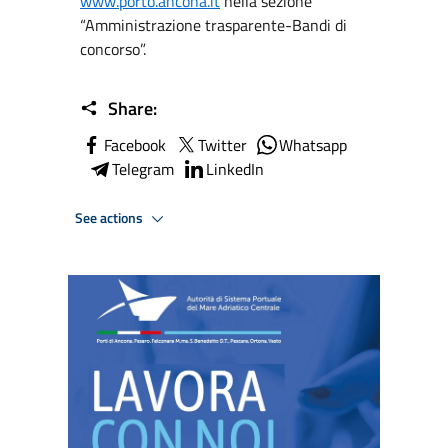
www.porto.ancona.it
nella sezione
“Amministrazione trasparente-Bandi di
concorso”.
Share:
Facebook
Twitter
Whatsapp
Telegram
LinkedIn
See actions