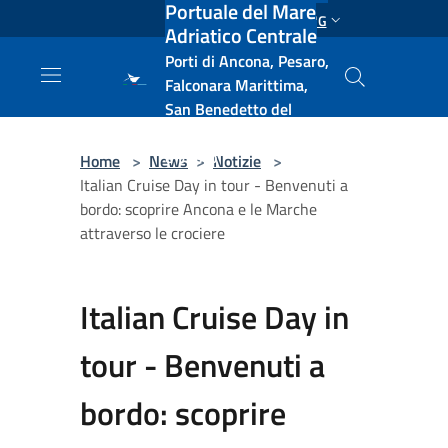
Portuale del Mare
Salta al contenuto principale
ENG
Adriatico Centrale
Porti di Ancona, Pesaro,
Falconara Marittima,
San Benedetto del
Tronto, Pescara, Ortona
e Vasto
Home
>
News
>
Notizie
>
Italian Cruise Day in tour - Benvenuti a
bordo: scoprire Ancona e le Marche
attraverso le crociere
Italian Cruise Day in
tour - Benvenuti a
bordo: scoprire