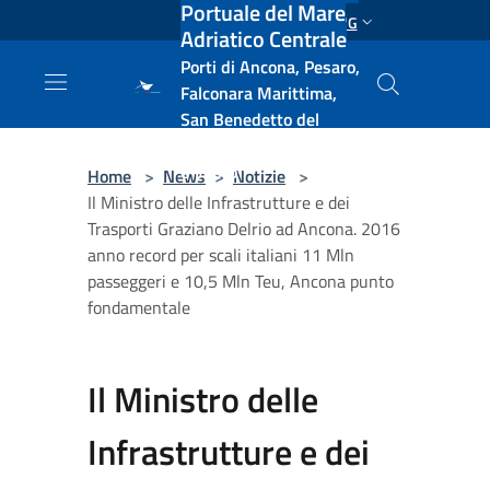
Portuale del Mare
Salta al contenuto principale
ENG
Adriatico Centrale
Porti di Ancona, Pesaro,
Falconara Marittima,
San Benedetto del
Tronto, Pescara, Ortona
e Vasto
Home
>
News
>
Notizie
>
Il Ministro delle Infrastrutture e dei
Trasporti Graziano Delrio ad Ancona. 2016
anno record per scali italiani 11 Mln
passeggeri e 10,5 Mln Teu, Ancona punto
fondamentale
Il Ministro delle
Infrastrutture e dei