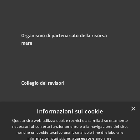
Organismo di partenariato della risorsa
mare
Collegio dei revisori
×
Informazioni sui cookie
RSS
Copyright © 2025
Accessibility
Autorità di
Questo sito web utilizza cookie tecnici e assimilati strettamente
necessari al corretto funzionamento e alla navigazione del sito,
Privacy
Sistema Portuale
nonché un cookie tecnico analitico al solo fine di elaborare
Cookie
del Mare Adriatico
informazioni statistiche, aggregate e anonime.