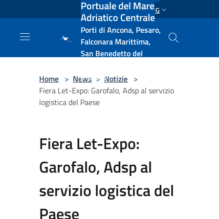
Portuale del Mare
Salta al contenuto principale
ENG
Adriatico Centrale
Porti di Ancona, Pesaro,
Falconara Marittima,
San Benedetto del
Tronto, Pescara, Ortona
e Vasto
Home
>
News
>
Notizie
>
Fiera Let-Expo: Garofalo, Adsp al servizio
logistica del Paese
Fiera Let-Expo:
Garofalo, Adsp al
servizio logistica del
Paese