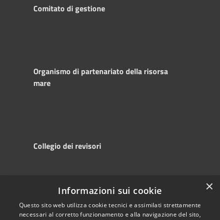
Comitato di gestione
Organismo di partenariato della risorsa
mare
Collegio dei revisori
×
Informazioni sui cookie
RSS
Copyright © 2025
Accessibility
Autorità di
Questo sito web utilizza cookie tecnici e assimilati strettamente
necessari al corretto funzionamento e alla navigazione del sito,
Privacy
Sistema Portuale