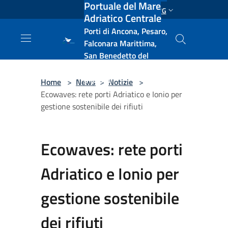
Portuale del Mare
Salta al contenuto principale
ENG
Adriatico Centrale
Porti di Ancona, Pesaro,
Falconara Marittima,
San Benedetto del
Tronto, Pescara, Ortona
e Vasto
Home
>
News
>
Notizie
>
Ecowaves: rete porti Adriatico e Ionio per
gestione sostenibile dei rifiuti
Ecowaves: rete porti
Adriatico e Ionio per
gestione sostenibile
dei rifiuti