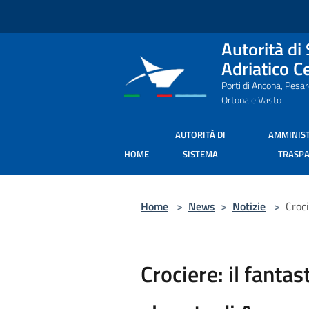
Salta al contenuto principale
Autorità di
Adriatico C
Porti di Ancona, Pesa
Ortona e Vasto
AUTORITÀ DI
AMMINIS
HOME
SISTEMA
TRASP
Home
>
News
>
Notizie
>
Croci
Crociere: il fantas