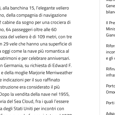
Gener
, alla banchina 15, l’elegante veliero
bilan
tino, della compagnia di navigazione
2 cabine da sogno per una crociera di
Il Pr
Minis
mo, 64 passeggeri oltre alle 60
Gianc
za del veliero è di 109 metri, con tre
on 29 vele che hanno una superficie di
Rifor
a oggi come la nave più romantica al
incon
atrimoni e per celebrare anniversari.
e gli
in Germania, su richiesta di Edward F.
Rifin
, e della moglie Marjorie Merriweather
infra
indicazioni per il suo raffinato
Porto
truzione era considerato il più
Omoda
Dopo la vendita della nave nel 1955,
oria del Sea Cloud, fra i quali l’essere
Porti
degli Stati Uniti per incontri con
Adsp 