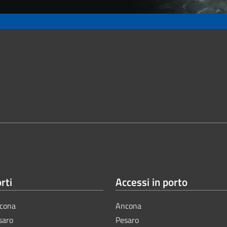
rti
Accessi in porto
cona
Ancona
saro
Pesaro