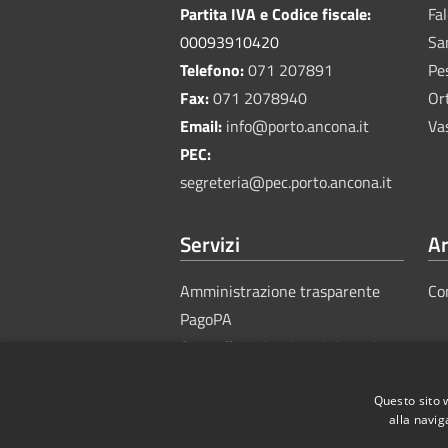
Partita IVA e Codice fiscale:
Fa
00093910420
Sa
Telefono:
071 207891
Pe
Fax:
071 2078940
Or
Email:
info@porto.ancona.it
Va
PEC:
segreteria@pec.porto.ancona.it
Servizi
Ar
Amministrazione trasparente
Co
PagoPA
Sportello Unico Amministrativo
Questo sito 
alla navig