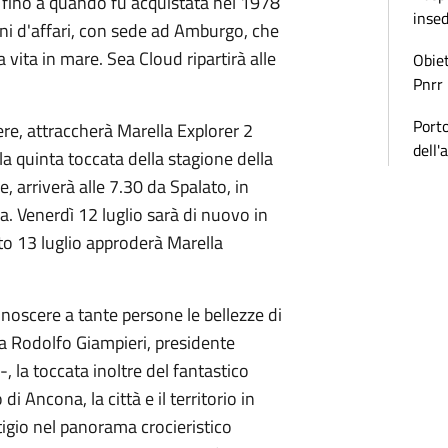
, fino a quando fu acquistata nel 1978
inse
ni d'affari, con sede ad Amburgo, che
vita in mare. Sea Cloud ripartirà alle
Obiet
Pnrr
Porto
iere, attraccherà Marella Explorer 2
dell'
lla quinta toccata della stagione della
 arriverà alle 7.30 da Spalato, in
ia. Venerdì 12 luglio sarà di nuovo in
o 13 luglio approderà Marella
oscere a tante persone le bellezze di
 Rodolfo Giampieri, presidente
-, la toccata inoltre del fantastico
di Ancona, la città e il territorio in
igio nel panorama crocieristico