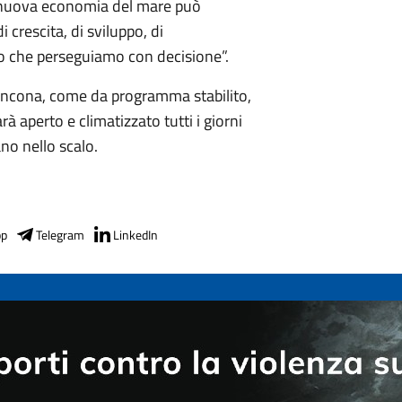
a nuova economia del mare può
crescita, di sviluppo, di
vo che perseguiamo con decisione”.
i Ancona, come da programma stabilito,
à aperto e climatizzato tutti i giorni
ano nello scalo.
pp
Telegram
LinkedIn