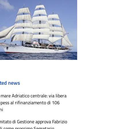
ted news
mare Adriatico centrale: via libera
ipess al rifinanziamento di 106
ni
mitato di Gestione approva Fabrizio
li come prossimo Segretario