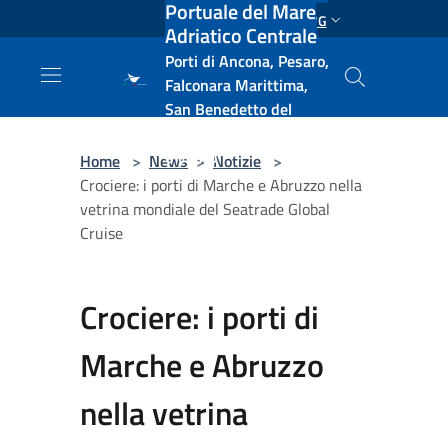
Portuale del Mare
Salta al contenuto principale
ENG
Adriatico Centrale
Porti di Ancona, Pesaro,
Falconara Marittima,
San Benedetto del
Tronto, Pescara, Ortona
e Vasto
Home
>
News
>
Notizie
>
Crociere: i porti di Marche e Abruzzo nella
vetrina mondiale del Seatrade Global
Cruise
Crociere: i porti di
Marche e Abruzzo
nella vetrina