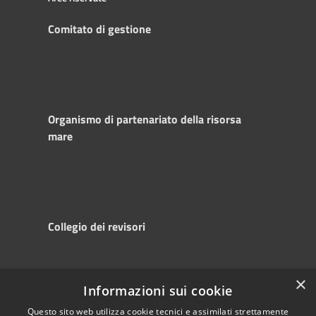
Comitato di gestione
Organismo di partenariato della risorsa
mare
Collegio dei revisori
×
Informazioni sui cookie
RSS
Copyright © 2025
Accessibility
Autorità di
Questo sito web utilizza cookie tecnici e assimilati strettamente