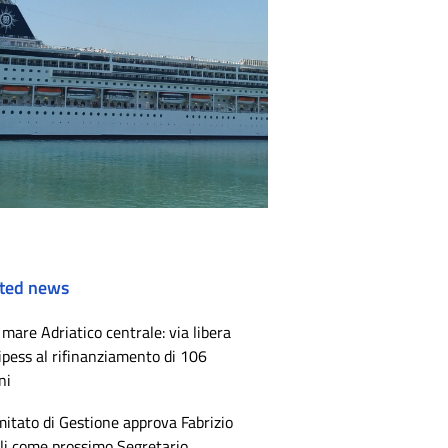
ted news
mare Adriatico centrale: via libera
ipess al rifinanziamento di 106
ni
mitato di Gestione approva Fabrizio
li come prossimo Segretario