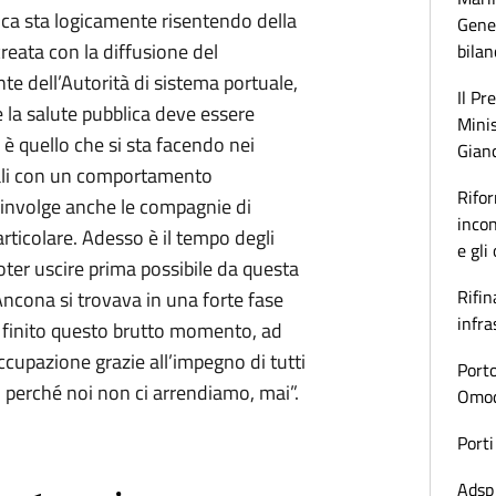
tica sta logicamente risentendo della
Gener
reata con la diffusione del
bilan
te dell’Autorità di sistema portuale,
Il Pr
e la salute pubblica deve essere
Minis
è quello che si sta facendo nei
Gianc
diali con un comportamento
Rifor
involge anche le compagnie di
incon
articolare. Adesso è il tempo degli
e gli
oter uscire prima possibile da questa
Rifin
Ancona si trovava in una forte fase
infra
 finito questo brutto momento, ad
ccupazione grazie all’impegno di tutti
Porto
ni perché noi non ci arrendiamo, mai”.
Omoda
Porti
Adsp 