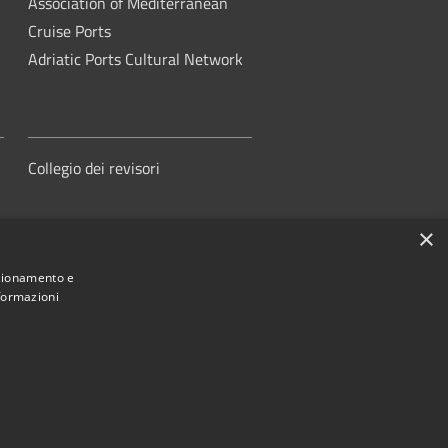
Association of Mediterranean
Cruise Ports
Adriatic Ports Cultural Network
Collegio dei revisori
×
nzionamento e
nformazioni
orità di Sistema Portuale del Mare
Adriatico Centrale
ed by
•
Municipium
Accesso redazione