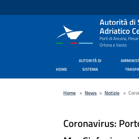
Salta al contenuto principale
Autorità di
Adriatico C
Porti di Ancona, Pesa
Ortona e Vasto
AUTORITÀ DI
AMMINIS
HOME
SISTEMA
TRASP
Home
>
News
>
Notizie
>
Coro
Coronavirus: Port