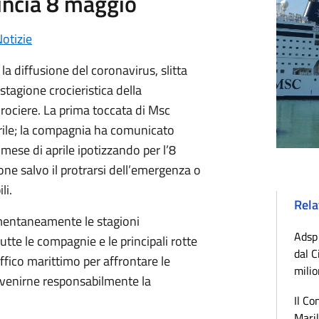
incia 8 maggio
otizie
a diffusione del coronavirus, slitta
 stagione crocieristica della
ociere. La prima toccata di Msc
aprile; la compagnia ha comunicato
mese di aprile ipotizzando per l’8
one salvo il protrarsi dell’emergenza o
li.
Rela
mentaneamente le stagioni
Adsp 
utte le compagnie e le principali rotte
dal C
ffico marittimo per affrontare le
milio
venirne responsabilmente la
Il Co
Maril