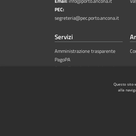
Email:
info@porto.ancona.it
Va
PEC:
segreteria@pec.porto.ancona.it
Servizi
Ar
Amministrazione trasparente
Co
PagoPA
Sportello Unico Amministrativo
Questo sito 
alla navig
RSS
Accessibility
Privacy
Cook