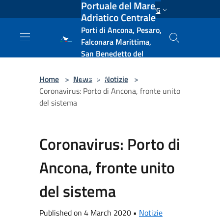
Portuale del Mare
Salta al contenuto principale
ENG
Adriatico Centrale
Porti di Ancona, Pesaro,
Falconara Marittima,
San Benedetto del
Tronto, Pescara, Ortona
e Vasto
Home
>
News
>
Notizie
>
Coronavirus: Porto di Ancona, fronte unito
del sistema
Coronavirus: Porto di
Ancona, fronte unito
del sistema
Published on 4 March 2020 •
Notizie