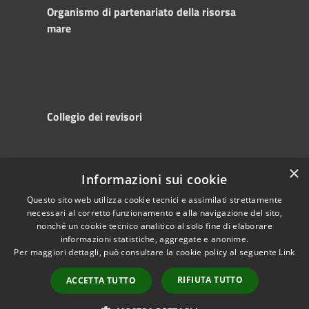
Organismo di partenariato della risorsa
mare
Collegio dei revisori
×
Informazioni sui cookie
RSS
Copyright © 2025
Accessibility
Autorità di
Questo sito web utilizza cookie tecnici e assimilati strettamente
necessari al corretto funzionamento e alla navigazione del sito,
Privacy
Sistema Portuale
nonché un cookie tecnico analitico al solo fine di elaborare
Cookie
del Mare Adriatico
informazioni statistiche, aggregate e anonime.
Sitemap
Centrale
Per maggiori dettagli, può consultare la cookie policy al seguente
Link
Powered by
Municipium
•
RIFIUTA TUTTO
ACCETTA TUTTO
Accesso redazione