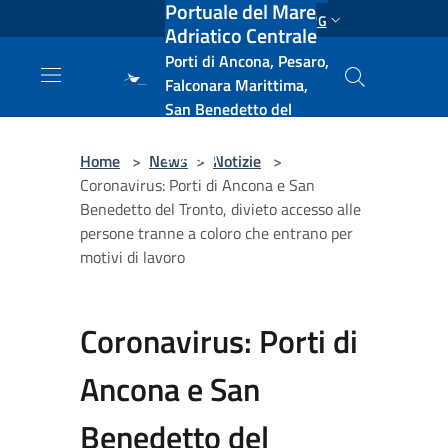
Portuale del Mare
Salta al contenuto principale
ENG
Adriatico Centrale
Porti di Ancona, Pesaro,
Falconara Marittima,
San Benedetto del
Tronto, Pescara, Ortona
e Vasto
Home
>
News
>
Notizie
>
Coronavirus: Porti di Ancona e San
Benedetto del Tronto, divieto accesso alle
persone tranne a coloro che entrano per
motivi di lavoro
Coronavirus: Porti di
Ancona e San
Benedetto del